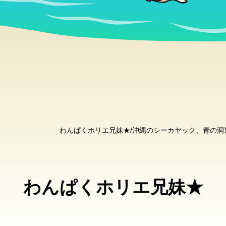
わんぱくホリエ兄妹★/沖縄のシーカヤック、青の
わんぱくホリエ兄妹★