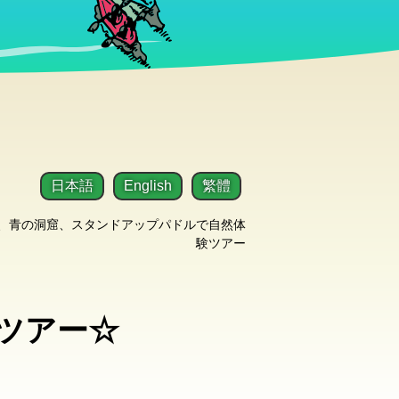
日本語
English
繁體
、青の洞窟、スタンドアップパドルで自然体
験ツアー
ツアー☆