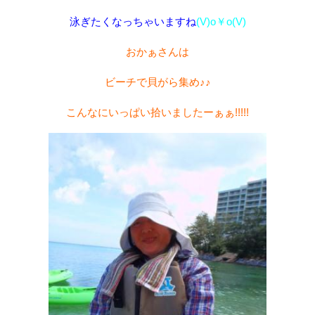
泳ぎたくなっちゃいますね
(V)o￥o(V)
おかぁさんは
ビーチで貝がら集め♪♪
こんなにいっぱい拾いましたーぁぁ!!!!!