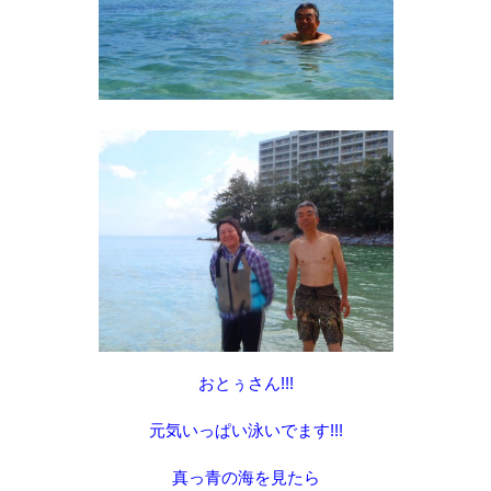
おとぅさん!!!
元気いっぱい泳いでます!!!
真っ青の海を見たら