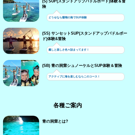
(S) SUP(スタンドアップパドルボード)体験＆冒
険
どうせなら珊瑚の海でSUP体験
(SS) サンセットSUP(スタンドアップパドルボー
ド)体験&冒険
癒しと楽しさ色々詰まってます！
(SB) 青の洞窟シュノーケルとSUP体験＆冒険
アクティブに海を楽しむならこのコース！
各種ご案内
青の洞窟とは?