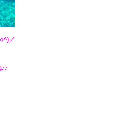
^)／
♪♪