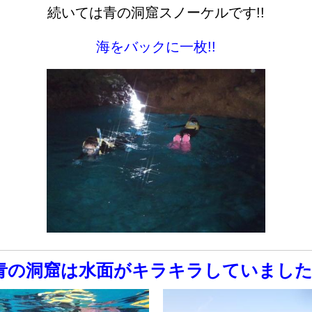
続いては青の洞窟スノーケルです!!
海をバックに一枚!!
青の洞窟は水面がキラキラしていました(^