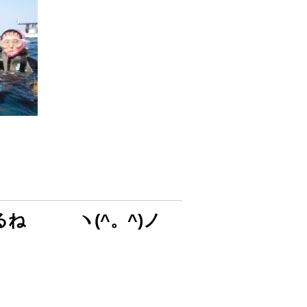
るね ヽ(^。^)ノ