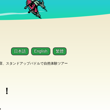
日本語
English
繁體
洞窟、スタンドアップパドルで自然体験ツアー
！！
。