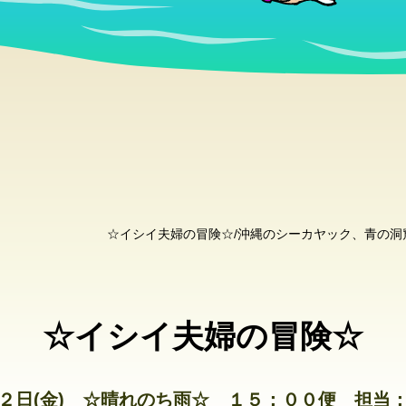
☆イシイ夫婦の冒険☆/沖縄のシーカヤック、青の
☆イシイ夫婦の冒険☆
２日(金) ☆晴れのち雨☆ １５：００便 担当